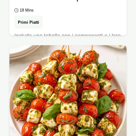
18 Mins
Primi Piatti
Include una tabella con i componenti e i loro
scopi. Il Pesto alla siciliana è l'idea giusta
per chi ama i sapori decisi e le…