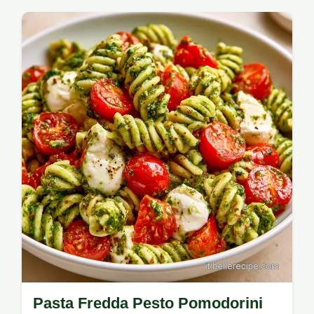
Primi Piatti
Pesto, pomodorini e mozzarella per una
Pasta Fredda Pomodorini E Pesto. Trovi a
cosa serve ogni ingrediente in questa
ricetta…
Pasta Fredda Pesto Pomodorini