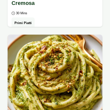
Cremosa
30 Mins
Primi Piatti
Vuoi una Pasta fredda pesto pomodorini
non collosa? La soluzione è l'emulsione di
acqua e olio; vedi i dettagli nella sezione
a…