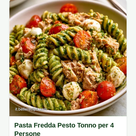
Pasta fredda pesto verdure. Leggi la
sezione su perché questa ricetta funziona e
prova…
Pasta Fredda Pesto Tonno per 4
Persone