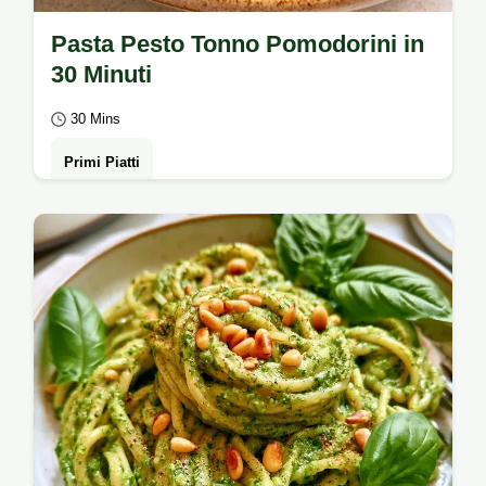
Pasta Pesto Tonno Pomodorini in
30 Minuti
30 Mins
Primi Piatti
Basilico, tonno e pinoli rendono speciale
questa Pasta pesto tonno pomodorini.
Scopri perché funziona questo piatto in soli
30…